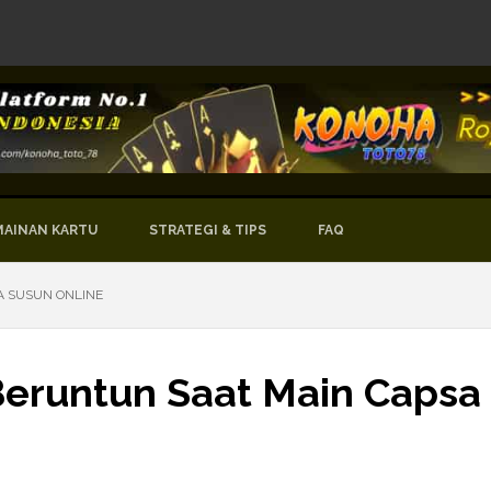
MAINAN KARTU
STRATEGI & TIPS
FAQ
A SUSUN ONLINE
Beruntun Saat Main Capsa