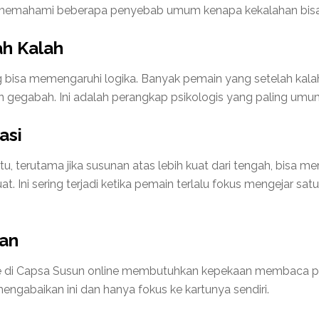
k memahami beberapa penyebab umum kenapa kekalahan bisa
ah Kalah
isa memengaruhi logika. Banyak pemain yang setelah kalah d
 gegabah. Ini adalah perangkap psikologis yang paling umu
asi
u, terutama jika susunan atas lebih kuat dari tengah, bisa m
. Ini sering terjadi ketika pemain terlalu fokus mengejar satu 
an
me di Capsa Susun online membutuhkan kepekaan membaca po
engabaikan ini dan hanya fokus ke kartunya sendiri.