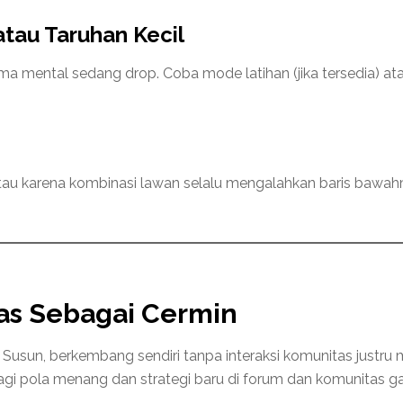
tau Taruhan Kecil
rma mental sedang drop. Coba mode latihan (jika tersedia) a
tau karena kombinasi lawan selalu mengalahkan baris bawah
as Sebagai Cermin
 Susun, berkembang sendiri tanpa interaksi komunitas just
agi pola menang dan strategi baru di forum dan komunitas g