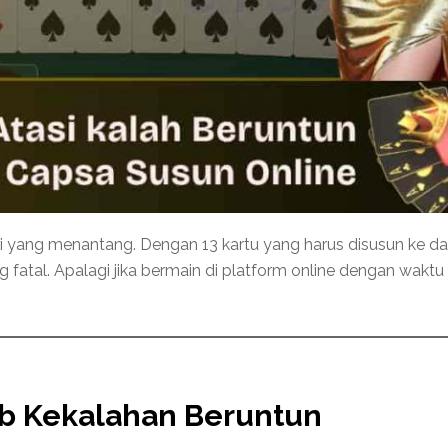
ang menantang. Dengan 13 kartu yang harus disusun ke dalam
g fatal. Apalagi jika bermain di platform online dengan wakt
b Kekalahan Beruntun