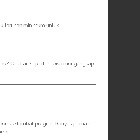
tau taruhan minimum untuk
mu? Catatan seperti ini bisa mengungkap
ru memperlambat progres. Banyak pemain
ame.