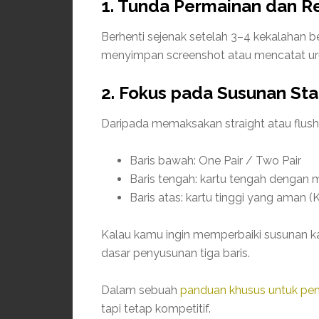
1.
Tunda Permainan dan R
Berhenti sejenak setelah 3–4 kekalahan 
menyimpan screenshot atau mencatat uru
2.
Fokus pada Susunan Sta
Daripada memaksakan straight atau flush d
Baris bawah: One Pair / Two Pair
Baris tengah: kartu tengah dengan mi
Baris atas: kartu tinggi yang aman (K
Kalau kamu ingin memperbaiki susunan ka
dasar penyusunan tiga baris.
Dalam sebuah
panduan khusus untuk pe
tapi tetap kompetitif.