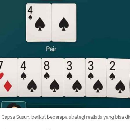
apsa Susun, berikut beberapa strategi realistis yang bisa di