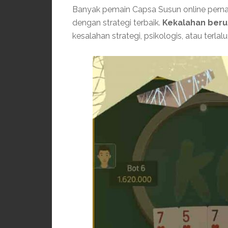
Banyak pemain Capsa Susun online perna
dengan strategi terbaik.
Kekalahan beru
kesalahan strategi, psikologis, atau terl