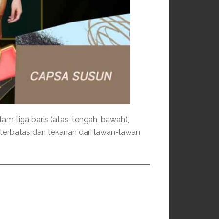
 tiga baris (atas, tengah, bawah),
u terbatas dan tekanan dari lawan-lawan