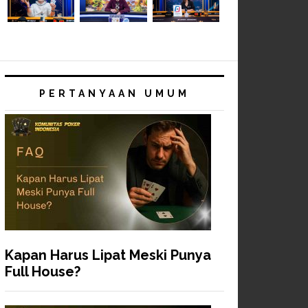
PERTANYAAN UMUM
Kapan Harus Lipat Meski Punya
Full House?