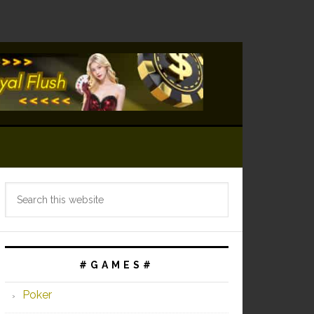
Primary
Search
ndonesia bertujuan membangun ekosistem poker yang positif, e
Sidebar
this
website
#GAMES#
Poker