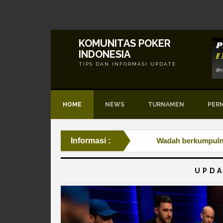
Skip
Skip
Skip
Skip
to
to
to
to
primary
main
primary
footer
KOMUNITAS POKER
navigation
content
sidebar
INDONESIA
TIPS DAN INFORMASI UPDATE
HOME
NEWS
TURNAMEN
PER
Main
Informasi :
Wadah berkumpulnya para pe
Content
UPDA