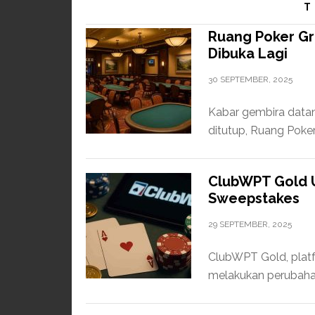
T
Ruang Poker Gr
Dibuka Lagi
30 SEPTEMBER, 2025
Kabar gembira datan
ditutup, Ruang Poke
ClubWPT Gold U
Sweepstakes
29 SEPTEMBER, 2025
ClubWPT Gold, platfo
melakukan perubaha