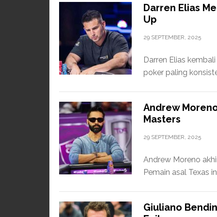
Darren Elias M
Up
29 SEPTEMBER, 2025
Darren Elias kembal
poker paling konsist
Andrew Moreno 
Masters
29 SEPTEMBER, 2025
Andrew Moreno akhir
Pemain asal Texas in
Giuliano Bendi