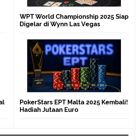
WPT World Championship 2025 Siap
Digelar di Wynn Las Vegas
al
PokerStars EPT Malta 2025 Kembali!
Hadiah Jutaan Euro