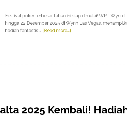
Festival poker terbesar tahun ini siap dimulai! WPT Wynn 
hingga 22 Desember 2025 di Wynn Las Vegas, menampilka
about
hadiah fantastis …
[Read more...]
WPT
World
Championship
2025
Siap
Digelar
di
Wynn
Las
Vegas
alta 2025 Kembali! Hadiah