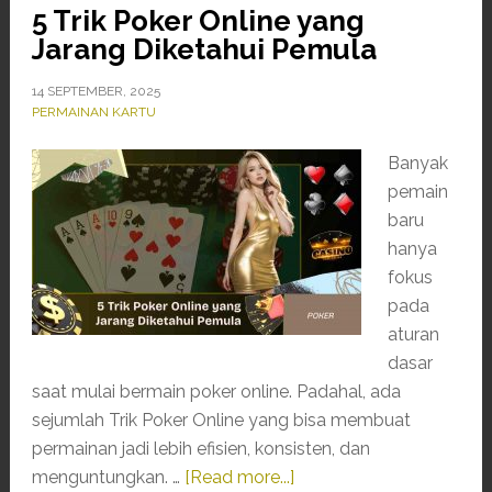
5 Trik Poker Online yang
Online
Jarang Diketahui Pemula
Seperti
Pro
14 SEPTEMBER, 2025
PERMAINAN KARTU
Banyak
pemain
baru
hanya
fokus
pada
aturan
dasar
saat mulai bermain poker online. Padahal, ada
sejumlah Trik Poker Online yang bisa membuat
permainan jadi lebih efisien, konsisten, dan
about
menguntungkan. …
[Read more...]