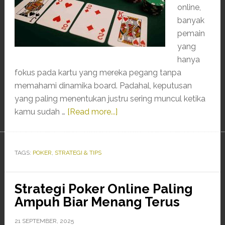
online,
banyak
pemain
yang
hanya
fokus pada kartu yang mereka pegang tanpa
memahami dinamika board. Padahal, keputusan
yang paling menentukan justru sering muncul ketika
about
kamu sudah …
[Read more...]
Strategi
Check-
Raise
TAGS:
POKER
,
STRATEGI & TIPS
Flop
&
Strategi Poker Online Paling
Overcard
Ampuh Biar Menang Terus
Turn:
Trik
21 SEPTEMBER, 2025