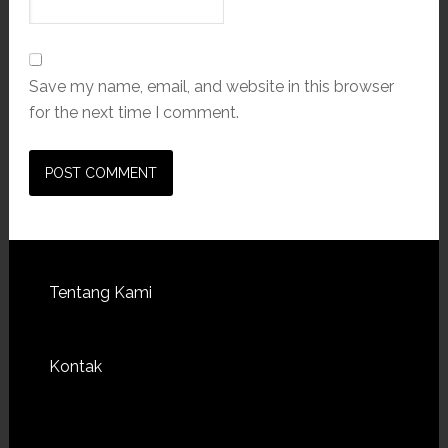
Save my name, email, and website in this browser
for the next time I comment.
Footer
Tentang Kami
Kontak