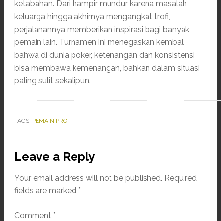
ketabahan. Dari hampir mundur karena masalah
keluarga hingga akhirnya mengangkat trofi,
perjalanannya memberikan inspirasi bagi banyak
pemain lain. Turnamen ini menegaskan kembali
bahwa di dunia poker, ketenangan dan konsistensi
bisa membawa kemenangan, bahkan dalam situasi
paling sulit sekalipun.
TAGS:
PEMAIN PRO
Reader
Leave a Reply
Interactions
Your email address will not be published.
Required
fields are marked
*
Comment
*