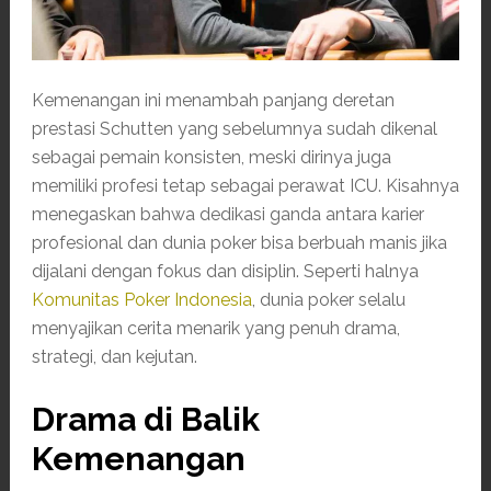
Kemenangan ini menambah panjang deretan
prestasi Schutten yang sebelumnya sudah dikenal
sebagai pemain konsisten, meski dirinya juga
memiliki profesi tetap sebagai perawat ICU. Kisahnya
menegaskan bahwa dedikasi ganda antara karier
profesional dan dunia poker bisa berbuah manis jika
dijalani dengan fokus dan disiplin. Seperti halnya
Komunitas Poker Indonesia
, dunia poker selalu
menyajikan cerita menarik yang penuh drama,
strategi, dan kejutan.
Drama di Balik
Kemenangan