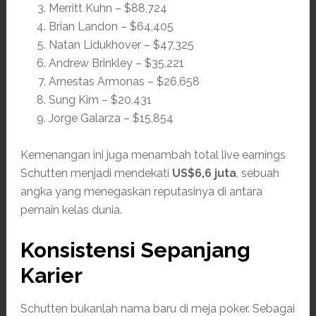
Merritt Kuhn – $88,724
Brian Landon – $64,405
Natan Lidukhover – $47,325
Andrew Brinkley – $35,221
Arnestas Armonas – $26,658
Sung Kim – $20,431
Jorge Galarza – $15,854
Kemenangan ini juga menambah total live earnings
Schutten menjadi mendekati
US$6,6 juta
, sebuah
angka yang menegaskan reputasinya di antara
pemain kelas dunia.
Konsistensi Sepanjang
Karier
Schutten bukanlah nama baru di meja poker. Sebagai