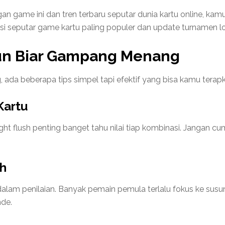
 game ini dan tren terbaru seputar dunia kartu online, kamu
i seputar game kartu paling populer dan update turnamen lo
sun Biar Gampang Menang
ada beberapa tips simpel tapi efektif yang bisa kamu terap
Kartu
raight flush penting banget tahu nilai tiap kombinasi. Jangan c
ah
 dalam penilaian. Banyak pemain pemula terlalu fokus ke su
de.