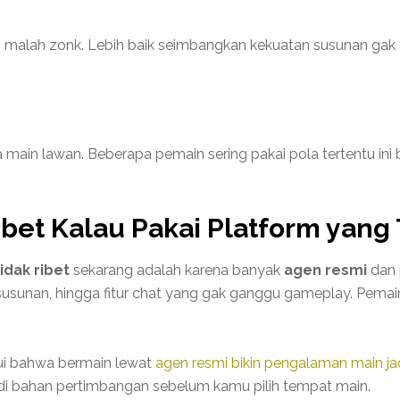
alah zonk. Lebih baik seimbangkan kekuatan susunan gak usa
ya main lawan. Beberapa pemain sering pakai pola tertentu in
bet Kalau Pakai Platform yang
idak ribet
sekarang adalah karena banyak
agen resmi
dan 
i susunan, hingga fitur chat yang gak ganggu gameplay. Pemai
ui bahwa bermain lewat
agen resmi bikin pengalaman main jadi
jadi bahan pertimbangan sebelum kamu pilih tempat main.