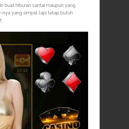
ain buat hiburan santai maupun yang
y-nya yang simpel tapi tetap butuh
t.