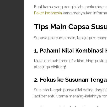
Buat kamu yang pengin tahu perkembangan
Poker Indonesia
yang menyajikan informas
Tips Main Capsa Su
Supaya gak cuma main, tapi juga menang, 
1. Pahami Nilai Kombinasi 
Mulai dari pair, three of a kind, hingga st
atas juga dihitung!
2. Fokus ke Susunan Teng
Susunan tengah punya nilai paling tinggi
jadi penentu utama menang-kalahnya ron