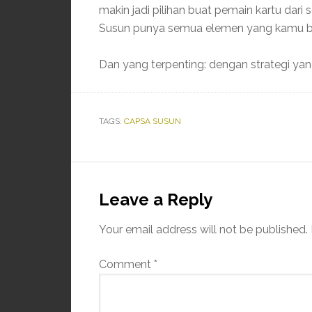
makin jadi pilihan buat pemain kartu da
Susun punya semua elemen yang kamu b
Dan yang terpenting: dengan strategi yan
TAGS:
CAPSA SUSUN
Reader
Interactions
Leave a Reply
Your email address will not be published.
Comment
*