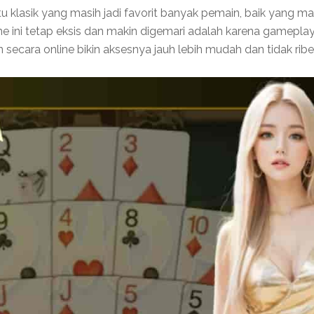
 klasik yang masih jadi favorit banyak pemain, baik yang m
e ini tetap eksis dan makin digemari adalah karena gamepla
 secara online bikin aksesnya jauh lebih mudah dan tidak ribe