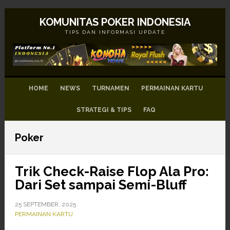
Skip
Skip
Skip
to
to
to
KOMUNITAS POKER INDONESIA
primary
main
footer
TIPS DAN INFORMASI UPDATE
navigation
content
HOME
NEWS
TURNAMEN
PERMAINAN KARTU
STRATEGI & TIPS
FAQ
Poker
Trik Check-Raise Flop Ala Pro:
Dari Set sampai Semi-Bluff
25 SEPTEMBER, 2025
PERMAINAN KARTU