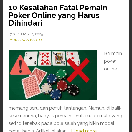
Ampu
10 Kesalahan Fatal Pemain
Biar
Poker Online yang Harus
Mena
Dihindari
Terus
17 SEPTEMBER, 2025
PERMAINAN KARTU
Bermain
poker
online
memang seru dan penuh tantangan. Namun, di balik
keseruannya, banyak pemain terutama pemula yang
sering terjebak pada pola salah yang bikin modal
about
cepat habis. Artikel ini akan …
[Read more...]