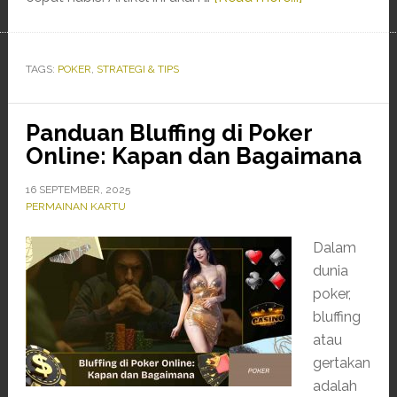
10
Kesalahan
Fatal
TAGS:
POKER
,
STRATEGI & TIPS
Pemain
Poker
Panduan Bluffing di Poker
Online
Online: Kapan dan Bagaimana
yang
Harus
16 SEPTEMBER, 2025
Dihindari
PERMAINAN KARTU
Dalam
dunia
poker,
bluffing
atau
gertakan
adalah