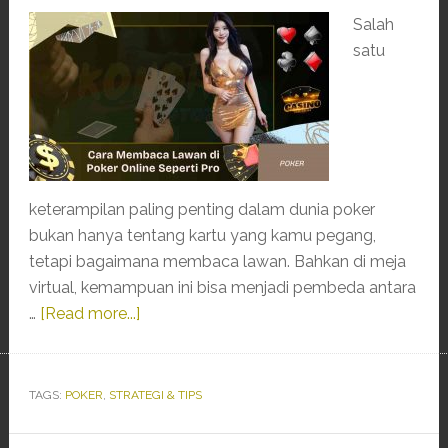
Salah
satu
keterampilan paling penting dalam dunia poker
bukan hanya tentang kartu yang kamu pegang,
tetapi bagaimana membaca lawan. Bahkan di meja
virtual, kemampuan ini bisa menjadi pembeda antara
about
…
[Read more...]
Cara
Membaca
Lawan
TAGS:
POKER
,
STRATEGI & TIPS
di
Poker