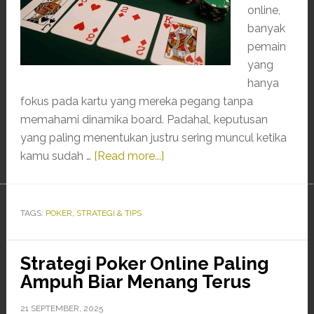
online,
banyak
pemain
yang
hanya
fokus pada kartu yang mereka pegang tanpa
memahami dinamika board. Padahal, keputusan
yang paling menentukan justru sering muncul ketika
about
kamu sudah …
[Read more...]
Strategi
Check-
Raise
TAGS:
POKER
,
STRATEGI & TIPS
Flop
&
Strategi Poker Online Paling
Overcard
Ampuh Biar Menang Terus
Turn:
Trik
21 SEPTEMBER, 2025