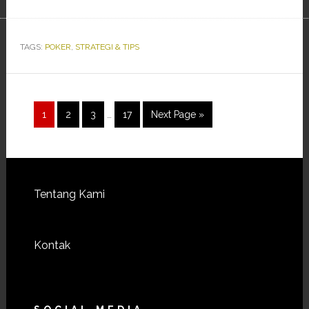
5
Trik
Poker
TAGS:
POKER
,
STRATEGI & TIPS
Online
yang
Jarang
Interim
Page
Page
Page
Page
Go
1
2
3
…
17
Next Page »
Diketahui
pages
to
Pemula
omitted
Footer
Tentang Kami
Kontak