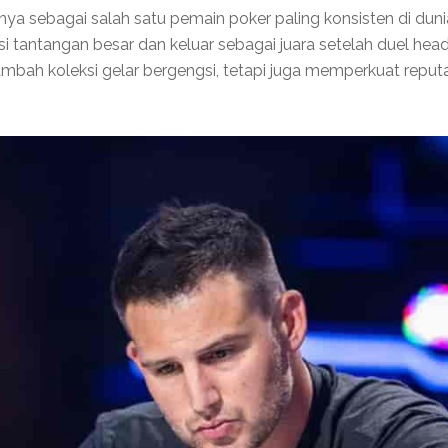
nya sebagai salah satu pemain poker paling konsisten di dun
asi tantangan besar dan keluar sebagai juara setelah duel h
bah koleksi gelar bergengsi, tetapi juga memperkuat reput