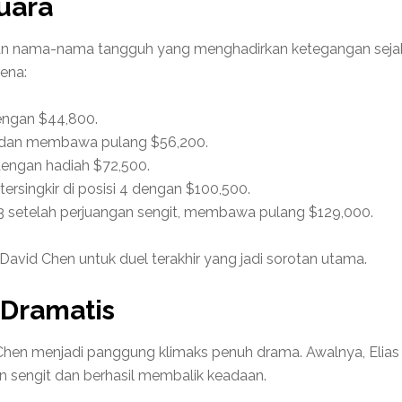
uara
dengan nama-nama tangguh yang menghadirkan ketegangan sejak
rena:
 dengan $44,800.
i 6 dan membawa pulang $56,200.
engan hadiah $72,500.
 tersingkir di posisi 4 dengan $100,500.
t 3 setelah perjuangan sengit, membawa pulang $129,000.
David Chen untuk duel terakhir yang jadi sorotan utama.
Dramatis
 Chen menjadi panggung klimaks penuh drama. Awalnya, Elia
n sengit dan berhasil membalik keadaan.