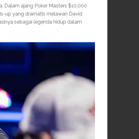
ia. Dalam ajang Poker Masters $10,000
eads-up yang dramatis melawan David
asinya sebagai legenda hidup dalam