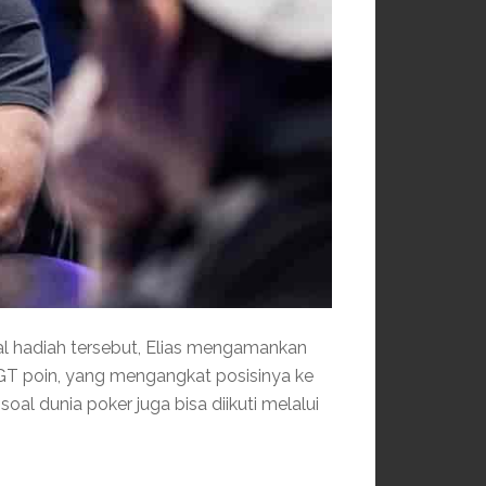
otal hadiah tersebut, Elias mengamankan
GT poin, yang mengangkat posisinya ke
oal dunia poker juga bisa diikuti melalui