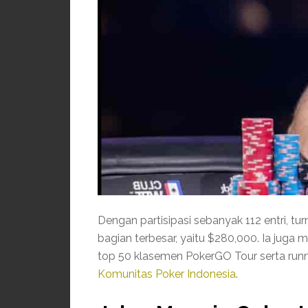
Dengan partisipasi sebanyak 112 entri, tu
bagian terbesar, yaitu $280,000. Ia jug
top 50 klasemen PokerGO Tour serta runner-
Komunitas Poker Indonesia
.