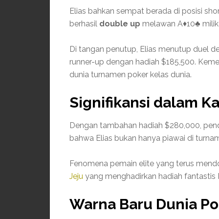
Elias bahkan sempat berada di posisi sh
berhasil
double up
melawan A♦10♣ milik
Di tangan penutup, Elias menutup duel 
runner-up dengan hadiah $185,500. Kemen
dunia turnamen poker kelas dunia.
Signifikansi dalam Kar
Dengan tambahan hadiah $280,000, pendap
bahwa Elias bukan hanya piawai di turna
Fenomena pemain elite yang terus mendomi
Jeju
yang menghadirkan hadiah fantastis R
Warna Baru Dunia Po