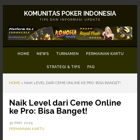
Skip
Skip
Skip
to
to
to
KOMUNITAS POKER INDONESIA
primary
main
footer
TIPS DAN INFORMASI UPDATE
navigation
content
HOME
NEWS
TURNAMEN
PERMAINAN KARTU
STRATEGI & TIPS
FAQ
HOME
»
NAIK LEVEL DARI CEME ONLINE KE PRO: BISA BANGET!
Naik Level dari Ceme Online
ke Pro: Bisa Banget!
30 MAY, 2025
PERMAINAN KARTU