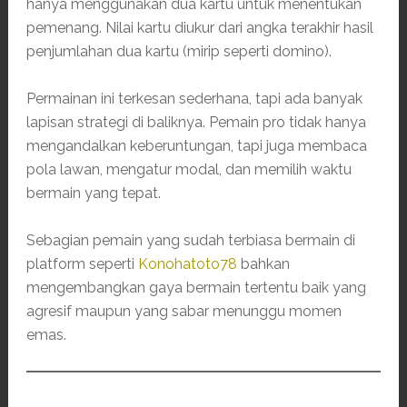
hanya menggunakan dua kartu untuk menentukan
pemenang. Nilai kartu diukur dari angka terakhir hasil
penjumlahan dua kartu (mirip seperti domino).
Permainan ini terkesan sederhana, tapi ada banyak
lapisan strategi di baliknya. Pemain pro tidak hanya
mengandalkan keberuntungan, tapi juga membaca
pola lawan, mengatur modal, dan memilih waktu
bermain yang tepat.
Sebagian pemain yang sudah terbiasa bermain di
platform seperti
Konoha
t
oto78
bahkan
mengembangkan gaya bermain tertentu baik yang
agresif maupun yang sabar menunggu momen
emas.