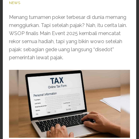
NEWS
Menang turnamen poker terbesar di dunia memang
menggiurkan. Tapi setelah pajak? Nah, itu cerita lain.
WSOP finalis Main Event 2025 kembali mencatat
rekor semua hadiah, tapi yang bikin wowo setelah
pajak: sebagian gede uang langsung “disedot”
pemerintah lewat pajak.