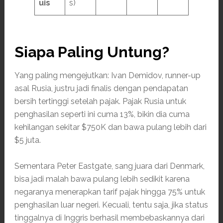
uis
s)
Siapa Paling Untung?
Yang paling mengejutkan: Ivan Demidov, runner-up
asal Rusia, justru jadi finalis dengan pendapatan
bersih tertinggi setelah pajak. Pajak Rusia untuk
penghasilan seperti ini cuma 13%, bikin dia cuma
kehilangan sekitar $750K dan bawa pulang lebih dari
$5 juta.
Sementara Peter Eastgate, sang juara dari Denmark,
bisa jadi malah bawa pulang lebih sedikit karena
negaranya menerapkan tarif pajak hingga 75% untuk
penghasilan luar negeri. Kecuali, tentu saja, jika status
tinggalnya di Inggris berhasil membebaskannya dari