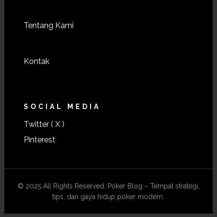
Poker
Terbaik
Footer
Tentang Kami
Dunia
WSOP
2025
Kontak
SOCIAL MEDIA
Twitter ( X )
Pinterest
© 2025 All Rights Reserved. Poker Blog – Tempat strategi,
tips, dan gaya hidup poker modern.