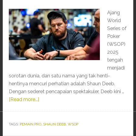
Ajang
World
Series of
Poker
(WSOP)
2025
tengah
menjadi
sorotan dunia, dan satu nama yang tak henti-
hentinya mencuri perhatian adalah Shaun Deeb.
Dengan sederet pencapaian spektakuler, Deeb kini …
about
[Read more...]
Shaun
Deeb
Incar
TAGS:
PEMAIN PRO
,
SHAUN DEEB
,
WSOP
Pemain