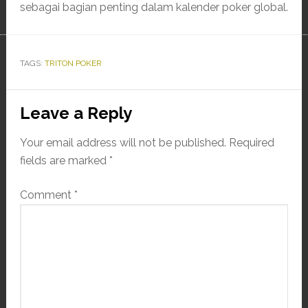
sebagai bagian penting dalam kalender poker global.
TAGS:
TRITON POKER
Reader
Leave a Reply
Interactions
Your email address will not be published.
Required
fields are marked
*
Comment
*