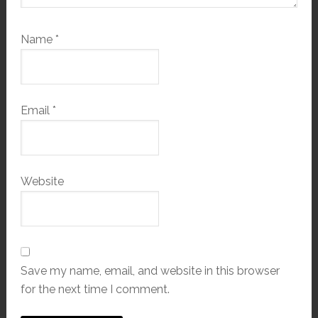
Name
*
Email
*
Website
Save my name, email, and website in this browser
for the next time I comment.