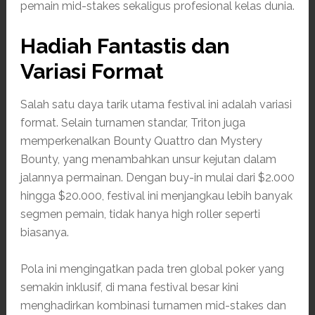
pemain mid-stakes sekaligus profesional kelas dunia.
Hadiah Fantastis dan
Variasi Format
Salah satu daya tarik utama festival ini adalah variasi
format. Selain turnamen standar, Triton juga
memperkenalkan Bounty Quattro dan Mystery
Bounty, yang menambahkan unsur kejutan dalam
jalannya permainan. Dengan buy-in mulai dari $2.000
hingga $20.000, festival ini menjangkau lebih banyak
segmen pemain, tidak hanya high roller seperti
biasanya.
Pola ini mengingatkan pada tren global poker yang
semakin inklusif, di mana festival besar kini
menghadirkan kombinasi turnamen mid-stakes dan