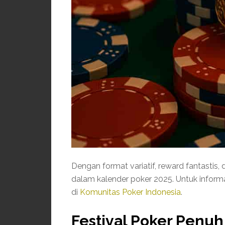
Dengan format variatif, reward fantastis
dalam kalender poker 2025. Untuk informa
di
Komunitas Poker Indonesia
.
Festival Poker Penuh