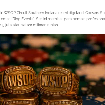
r! WSOP Circuit Southern Indiana resmi digelar di Caesars Sou
mas (Ring Events). Seri ini memikat para pemain profesional 
5 juta atau setara miliaran rupiah.