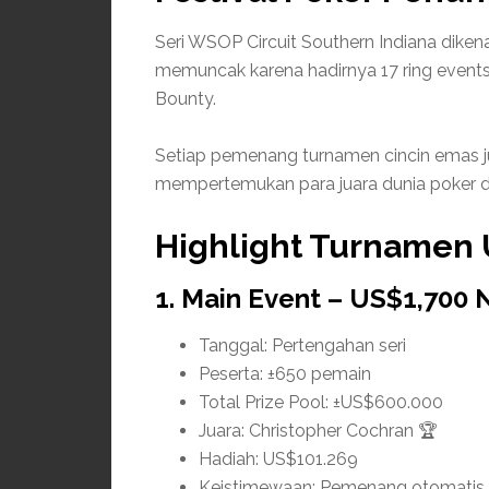
Seri WSOP Circuit Southern Indiana diken
memuncak karena hadirnya 17 ring events 
Bounty.
Setiap pemenang turnamen cincin emas 
mempertemukan para juara dunia poker 
Highlight Turnamen
1. Main Event – US$1,700 
Tanggal: Pertengahan seri
Peserta: ±650 pemain
Total Prize Pool: ±US$600.000
Juara: Christopher Cochran 🏆
Hadiah: US$101.269
Keistimewaan: Pemenang otomatis 