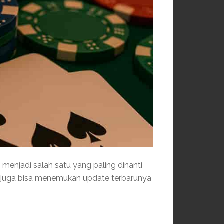
menjadi salah satu yang paling dinanti
mu juga bisa menemukan update terbarunya