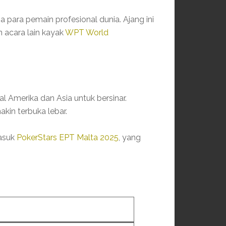
a para pemain profesional dunia. Ajang ini
 acara lain kayak
WPT World
l Amerika dan Asia untuk bersinar.
kin terbuka lebar.
masuk
PokerStars EPT Malta 2025
, yang