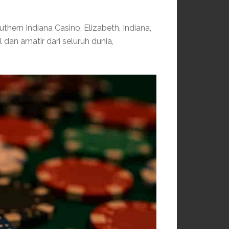
thern Indiana Casino, Elizabeth, Indiana,
dan amatir dari seluruh dunia,