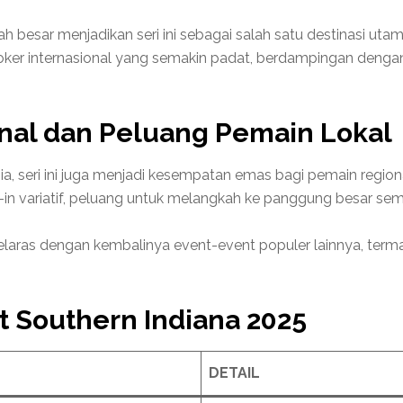
 besar menjadikan seri ini sebagai salah satu destinasi utam
er internasional yang semakin padat, berdampingan dengan
nal dan Peluang Pemain Lokal
a, seri ini juga menjadi kesempatan emas bagi pemain regiona
in variatif, peluang untuk melangkah ke panggung besar sema
 selaras dengan kembalinya event-event populer lainnya, ter
it Southern Indiana 2025
DETAIL