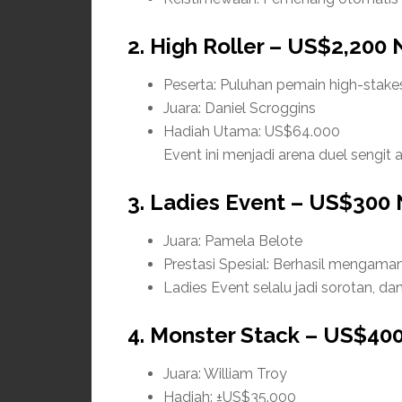
2. High Roller – US$2,200
Peserta: Puluhan pemain high-stake
Juara: Daniel Scroggins
Hadiah Utama: US$64.000
Event ini menjadi arena duel sengit 
3. Ladies Event – US$300
Juara: Pamela Belote
Prestasi Spesial: Berhasil mengama
Ladies Event selalu jadi sorotan, da
4. Monster Stack – US$40
Juara: William Troy
Hadiah: ±US$35.000