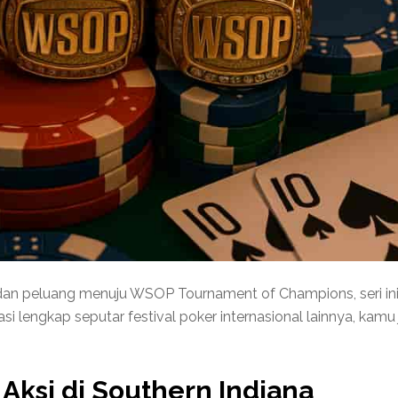
, dan peluang menuju WSOP Tournament of Champions, seri ini 
si lengkap seputar festival poker internasional lainnya, ka
 Aksi di Southern Indiana