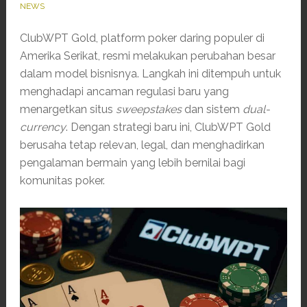
NEWS
ClubWPT Gold, platform poker daring populer di
Amerika Serikat, resmi melakukan perubahan besar
dalam model bisnisnya. Langkah ini ditempuh untuk
menghadapi ancaman regulasi baru yang
menargetkan situs
sweepstakes
dan sistem
dual-
currency
. Dengan strategi baru ini, ClubWPT Gold
berusaha tetap relevan, legal, dan menghadirkan
pengalaman bermain yang lebih bernilai bagi
komunitas poker.