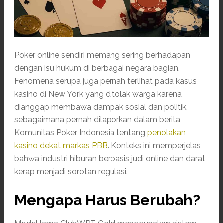
Poker online sendiri memang sering berhadapan
dengan isu hukum di berbagai negara bagian.
Fenomena serupa juga pernah terlihat pada kasus
kasino di New York yang ditolak warga karena
dianggap membawa dampak sosial dan politik,
sebagaimana pernah dilaporkan dalam berita
Komunitas Poker Indonesia tentang
penolakan
kasino dekat markas PBB
. Konteks ini memperjelas
bahwa industri hiburan berbasis judi online dan darat
kerap menjadi sorotan regulasi.
Mengapa Harus Berubah?