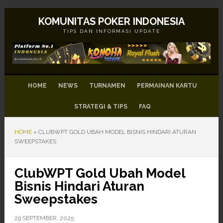
Skip
Skip
Skip
to
to
to
KOMUNITAS POKER INDONESIA
primary
main
footer
TIPS DAN INFORMASI UPDATE
navigation
content
HOME
NEWS
TURNAMEN
PERMAINAN KARTU
STRATEGI & TIPS
FAQ
HOME
»
CLUBWPT GOLD UBAH MODEL BISNIS HINDARI ATURAN
SWEEPSTAKES
ClubWPT Gold Ubah Model
Bisnis Hindari Aturan
Sweepstakes
29 SEPTEMBER, 2025