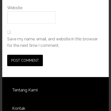
Website
Save my name, email, and website in this browser
for the next time I comment.
Footer
Tentang Kami
Kontak