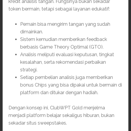
kredit analisis tangan. Fungsinya bukan sekadar
token bermain, tetapi sebagai layanan edukatif:
Pemain bisa mengirim tangan yang sudah
dimainkan.
Sistem kemudian memberikan feedback
berbasis Game Theory Optimal (GTO).
Analisis meliputi evaluasi keputusan, tingkat
kesalahan, serta rekomendasi perbaikan
strategi.
Setiap pembelian analisis juga memberikan
bonus Chips yang bisa dipakai untuk bermain di
platform dan ditukar dengan hadiah.
Dengan konsep ini, ClubWPT Gold menjelma
menjadi platform belajar sekaligus hiburan, bukan
sekadar situs sweepstakes.