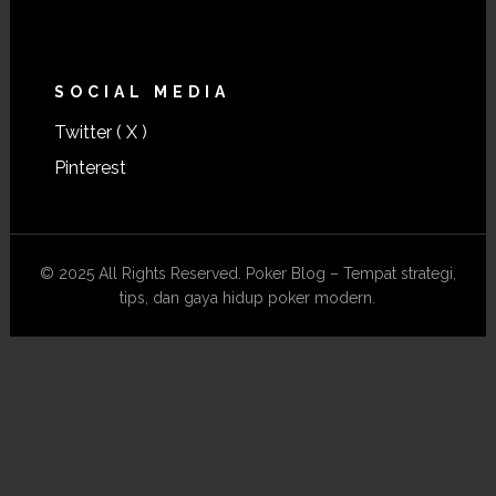
SOCIAL MEDIA
Twitter ( X )
Pinterest
© 2025 All Rights Reserved. Poker Blog – Tempat strategi,
tips, dan gaya hidup poker modern.