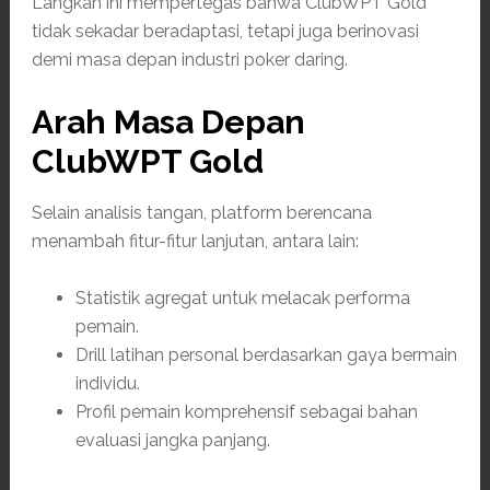
Langkah ini mempertegas bahwa ClubWPT Gold
tidak sekadar beradaptasi, tetapi juga berinovasi
demi masa depan industri poker daring.
Arah Masa Depan
ClubWPT Gold
Selain analisis tangan, platform berencana
menambah fitur-fitur lanjutan, antara lain:
Statistik agregat untuk melacak performa
pemain.
Drill latihan personal berdasarkan gaya bermain
individu.
Profil pemain komprehensif sebagai bahan
evaluasi jangka panjang.