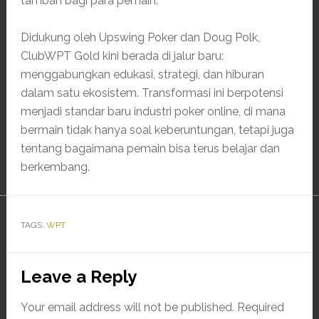
tambah bagi para pemain.
Didukung oleh Upswing Poker dan Doug Polk,
ClubWPT Gold kini berada di jalur baru:
menggabungkan edukasi, strategi, dan hiburan
dalam satu ekosistem. Transformasi ini berpotensi
menjadi standar baru industri poker online, di mana
bermain tidak hanya soal keberuntungan, tetapi juga
tentang bagaimana pemain bisa terus belajar dan
berkembang.
TAGS:
WPT
Reader
Leave a Reply
Interactions
Your email address will not be published.
Required