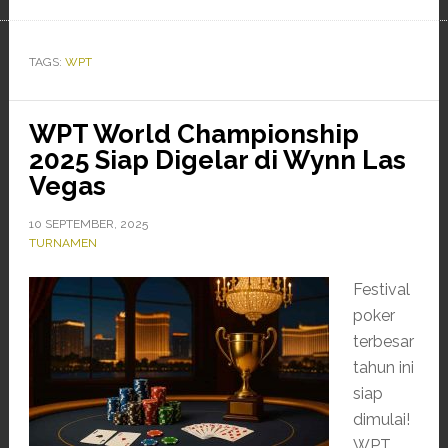
Main
Poker
Online
TAGS:
WPT
Rp400
Ribu
WPT World Championship
Bisa
2025 Siap Digelar di Wynn Las
Rebut
Vegas
Hadiah
Rp4
10 SEPTEMBER, 2025
Miliar
TURNAMEN
Festival
poker
terbesar
tahun ini
siap
dimulai!
WPT