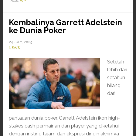
TAGS:
WPT
Buka
Pendaftara
Kembalinya Garrett Adelstein
&
ke Dunia Poker
Partisipasi
24 JULY, 2025
NEWS
Setelah
lebih dari
setahun
hilang
dari
pantauan dunia poker, Garrett Adelstein ikon high-
stakes cash permainan dan player yang diketahui
dengan insting tajam dan ekspresi dingin akhirnya