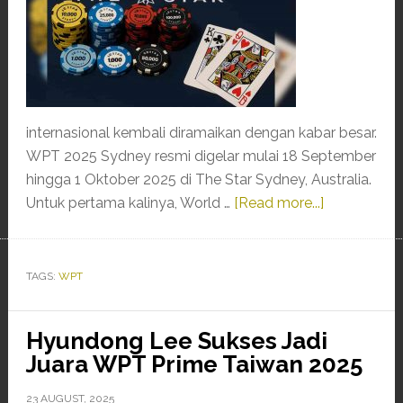
internasional kembali diramaikan dengan kabar besar.
WPT 2025 Sydney resmi digelar mulai 18 September
hingga 1 Oktober 2025 di The Star Sydney, Australia.
about
Untuk pertama kalinya, World …
[Read more...]
Panduan
Festival
WPT
TAGS:
WPT
2025
di
Hyundong Lee Sukses Jadi
Sydney
Juara WPT Prime Taiwan 2025
untuk
Poker
23 AUGUST, 2025