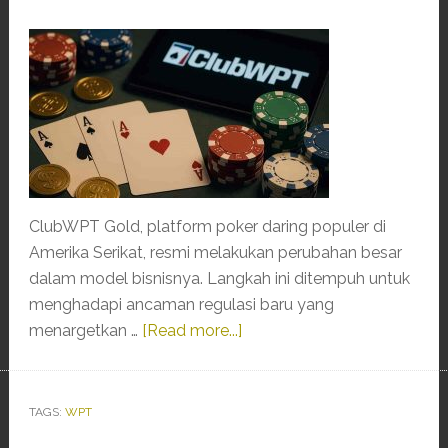
ClubWPT Gold, platform poker daring populer di
Amerika Serikat, resmi melakukan perubahan besar
dalam model bisnisnya. Langkah ini ditempuh untuk
menghadapi ancaman regulasi baru yang
about
menargetkan …
[Read more...]
ClubWPT
Gold
Ubah
TAGS:
WPT
Model