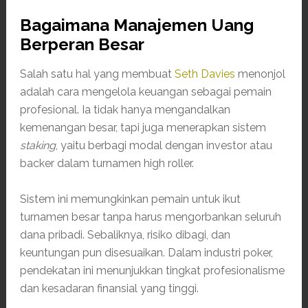
Bagaimana Manajemen Uang
Berperan Besar
Salah satu hal yang membuat
Seth Davies
menonjol
adalah cara mengelola keuangan sebagai pemain
profesional. Ia tidak hanya mengandalkan
kemenangan besar, tapi juga menerapkan sistem
staking
, yaitu berbagi modal dengan investor atau
backer dalam turnamen high roller.
Sistem ini memungkinkan pemain untuk ikut
turnamen besar tanpa harus mengorbankan seluruh
dana pribadi. Sebaliknya, risiko dibagi, dan
keuntungan pun disesuaikan. Dalam industri poker,
pendekatan ini menunjukkan tingkat profesionalisme
dan kesadaran finansial yang tinggi.