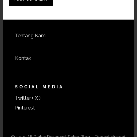
Footer
Tentang Kami
Kontak
SOCIAL MEDIA
Twitter ( X )
Pinterest