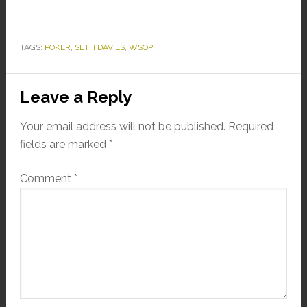
TAGS:
POKER
,
SETH DAVIES
,
WSOP
Reader
Leave a Reply
Interactions
Your email address will not be published.
Required
fields are marked
*
Comment
*