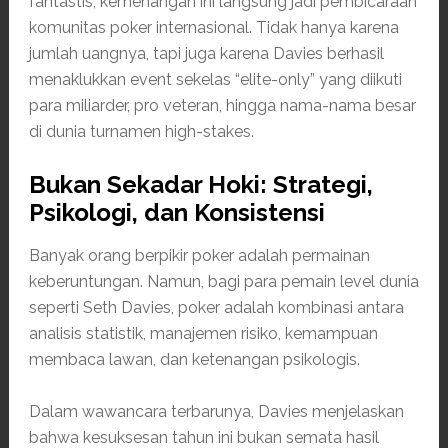
fantastis, kemenangan ini langsung jadi pembicaraan
komunitas poker internasional. Tidak hanya karena
jumlah uangnya, tapi juga karena Davies berhasil
menaklukkan event sekelas “elite-only” yang diikuti
para miliarder, pro veteran, hingga nama-nama besar
di dunia turnamen high-stakes.
Bukan Sekadar Hoki: Strategi,
Psikologi, dan Konsistensi
Banyak orang berpikir poker adalah permainan
keberuntungan. Namun, bagi para pemain level dunia
seperti Seth Davies, poker adalah kombinasi antara
analisis statistik, manajemen risiko, kemampuan
membaca lawan, dan ketenangan psikologis.
Dalam wawancara terbarunya, Davies menjelaskan
bahwa kesuksesan tahun ini bukan semata hasil